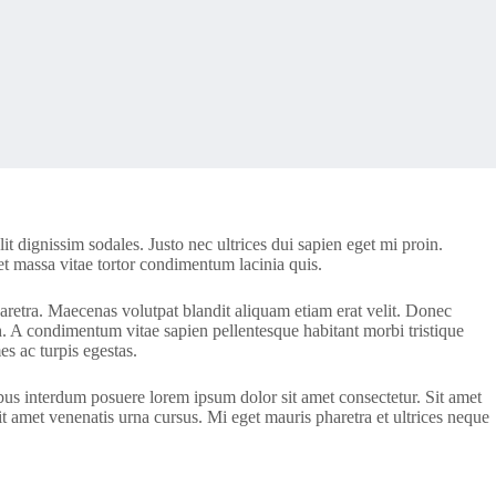
 dignissim sodales. Justo nec ultrices dui sapien eget mi proin.
met massa vitae tortor condimentum lacinia quis.
retra. Maecenas volutpat blandit aliquam etiam erat velit. Donec
. A condimentum vitae sapien pellentesque habitant morbi tristique
s ac turpis egestas.
bus interdum posuere lorem ipsum dolor sit amet consectetur. Sit amet
it amet venenatis urna cursus. Mi eget mauris pharetra et ultrices neque