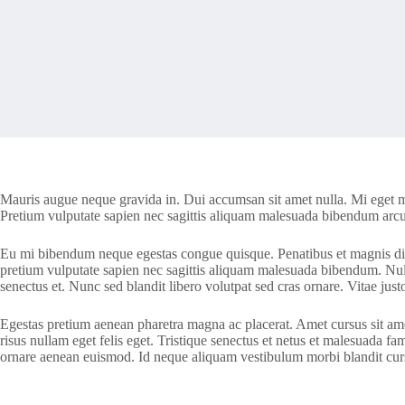
Mauris augue neque gravida in. Dui accumsan sit amet nulla. Mi eget mau
Pretium vulputate sapien nec sagittis aliquam malesuada bibendum arcu vi
Eu mi bibendum neque egestas congue quisque. Penatibus et magnis dis p
pretium vulputate sapien nec sagittis aliquam malesuada bibendum. Null
senectus et. Nunc sed blandit libero volutpat sed cras ornare. Vitae ju
Egestas pretium aenean pharetra magna ac placerat. Amet cursus sit amet
risus nullam eget felis eget. Tristique senectus et netus et malesuada f
ornare aenean euismod. Id neque aliquam vestibulum morbi blandit cur