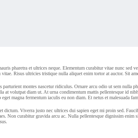
ris pharetra et ultrices neque. Elementum curabitur vitae nunc sed velit
tae. Risus ultricies tristique nulla aliquet enim tortor at auctor. Sit a
arturient montes nascetur ridiculus. Ornare arcu odio ut sem nulla pha
a at volutpat diam ut. At urna condimentum mattis pellentesque id nibh
sto eget magna fermentum iaculis eu non diam. Et netus et malesuada fame
 dictum. Viverra justo nec ultrices dui sapien eget mi proin sed. Fauci
ames. Non curabitur gravida arcu ac. Nulla pellentesque dignissim enim s
sus.