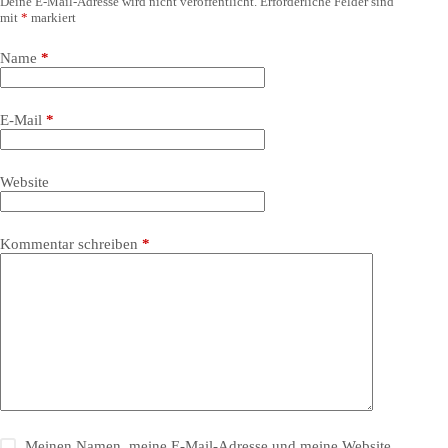
Deine E-Mail-Adresse wird nicht veröffentlicht.
Erforderliche Felder sind
mit
*
markiert
Name
*
E-Mail
*
Website
Kommentar schreiben
*
Meinen Namen, meine E-Mail-Adresse und meine Website