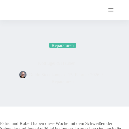
Zum
Inhalt
springen
Reparaturen
Kotflügel & Hauben
Guido Steenkamp
15. Februar 2026
Reparaturen
Patric und Robert
haben diese Woche mit dem Schweißen der
Schweller und Innenkotflügel begonnen. Inzwischen sind auch die