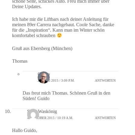
schöne Seite, schickes Auto. Freu mich immer über
Deine Updates.
Ich habe mir die Liftbars nach deiner Anleitung für
meinen 89er Carrera nachgebaut. Coole Sache, danke
für die „Inspiration“. Kann man im Winter schön
komfortabel schrauben
Gruß aus Ebersberg (München)
Thomas
Guido
22. JUNI 2015 / 3:09 P.M.
ANTWORTEN
Das freut mich Thomas. Schönen Gruß in den
Süden! Guido
Sven Waskönig
4. OKTOBER 2015 / 10:19 A.M.
ANTWORTEN
Hallo Guido,