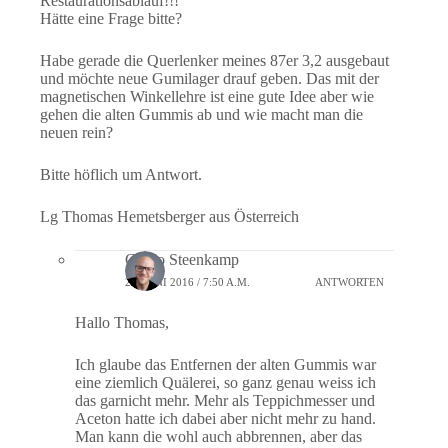
Restaurationsablauf!!!
Hätte eine Frage bitte?
Habe gerade die Querlenker meines 87er 3,2 ausgebaut
und möchte neue Gumilager drauf geben. Das mit der
magnetischen Winkellehre ist eine gute Idee aber wie
gehen die alten Gummis ab und wie macht man die
neuen rein?
Bitte höflich um Antwort.
Lg Thomas Hemetsberger aus Österreich
Guido Steenkamp
22. JUNI 2016 / 7:50 A.M.
ANTWORTEN
Hallo Thomas,
Ich glaube das Entfernen der alten Gummis war
eine ziemlich Quälerei, so ganz genau weiss ich
das garnicht mehr. Mehr als Teppichmesser und
Aceton hatte ich dabei aber nicht mehr zu hand.
Man kann die wohl auch abbrennen, aber das