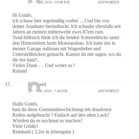
25. MÄRZ 2016 / 10:08 P.M.
ANTWORTEN
Hi Guido,
ich schaue hier regelmäßig vorbei …Und bin von
deiner Ausdauer beeindruckt. Ich schaube ebenfalls seit
Jahren an meinen mittlerweile zwei 87ern rum.
Total hilfreich finde ich die beiden Scherenböcke unter
den Hinterrädern beim Motorausbau. Ich habe das in
meiner Garage mühsam mit Wagenheber und
Unterstellböcken gemacbt. Kannst du mir sagen, wo du
die her hast?..
Vielen Dank … Und weiter so !
Roland
Reinhard
20. APRIL 2016 / 7:44 P.M.
ANTWORTEN
Hallo Guido,
hast du diese Gummmibeschichtung mit draufenen
Reifen aufgebracht ? Einfach auf den alten Lack?
Würdest du es nochmal so machen?
Viele Grüße!
Reinhard ( 3.2er in felsengrün )