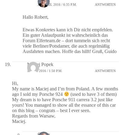
24. APRIL 2016 / 6:35 P.M.
ANTWORTEN
Hallo Robert,
Etwas Konkretes kann ich Dir nicht empfehlen.
Ein guter Anlaufpunkt ist wahrscheinlich das
Forum Elferteam.de – dort tummeln sich recht
viele Berliner/Potsdamer, die auch regelmäßig
Ausfahrten machen. Hoffe das hilft! Gruß, Guido
Maciej Popek
1. JUNI 2016 / 1:50 P.M.
ANTWORTEN
Hi,
My name is Maciej and I’m from Poland. A few months
ago I sold my Porsche 924
(used to have 3 of them)
My dream is to have Porsche 911 carrera 3.2 just like
yours! You managed to show all the essance of this car
on this blog – congrats – best I ever seen.
Regards from Warsaw,
Maciej.
Guido