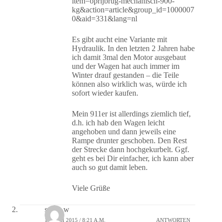
item=oprijbrug-mechanisch-900-
kg&action=article&group_id=1000007
0&aid=331&lang=nl
Es gibt aucht eine Variante mit
Hydraulik. In den letzten 2 Jahren habe
ich damit 3mal den Motor ausgebaut
und der Wagen hat auch immer im
Winter drauf gestanden – die Teile
können also wirklich was, würde ich
sofort wieder kaufen.
Mein 911er ist allerdings ziemlich tief,
d.h. ich hab den Wagen leicht
angehoben und dann jeweils eine
Rampe drunter geschoben. Den Rest
der Strecke dann hochgekurbelt. Ggf.
geht es bei Dir einfacher, ich kann aber
auch so gut damit leben.
Viele Grüße
stigo_w
11. MAI 2015 / 8:21 A.M.
ANTWORTEN