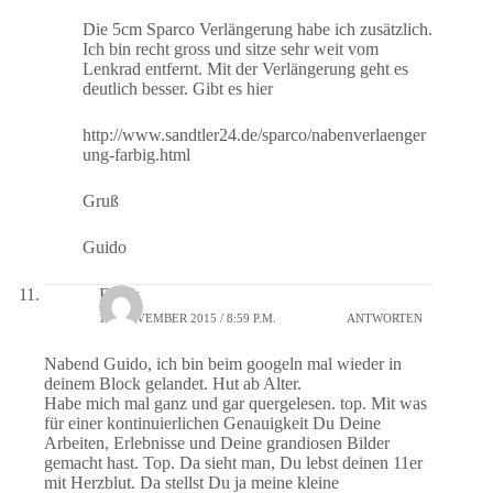
Die 5cm Sparco Verlängerung habe ich zusätzlich.
Ich bin recht gross und sitze sehr weit vom
Lenkrad entfernt. Mit der Verlängerung geht es
deutlich besser. Gibt es hier
http://www.sandtler24.de/sparco/nabenverlaenger
ung-farbig.html
Gruß
Guido
Frank
12. NOVEMBER 2015 / 8:59 P.M.
ANTWORTEN
Nabend Guido, ich bin beim googeln mal wieder in
deinem Block gelandet. Hut ab Alter.
Habe mich mal ganz und gar quergelesen. top. Mit was
für einer kontinuierlichen Genauigkeit Du Deine
Arbeiten, Erlebnisse und Deine grandiosen Bilder
gemacht hast. Top. Da sieht man, Du lebst deinen 11er
mit Herzblut. Da stellst Du ja meine kleine