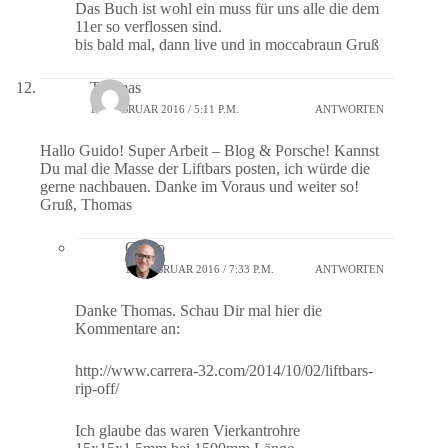
Das Buch ist wohl ein muss für uns alle die dem
11er so verflossen sind.
bis bald mal, dann live und in moccabraun Gruß
Thomas
11. FEBRUAR 2016 / 5:11 P.M.
ANTWORTEN
Hallo Guido! Super Arbeit – Blog & Porsche! Kannst
Du mal die Masse der Liftbars posten, ich würde die
gerne nachbauen. Danke im Voraus und weiter so!
Gruß, Thomas
Guido
11. FEBRUAR 2016 / 7:33 P.M.
ANTWORTEN
Danke Thomas. Schau Dir mal hier die
Kommentare an:
http://www.carrera-32.com/2014/10/02/liftbars-
rip-off/
Ich glaube das waren Vierkantrohre