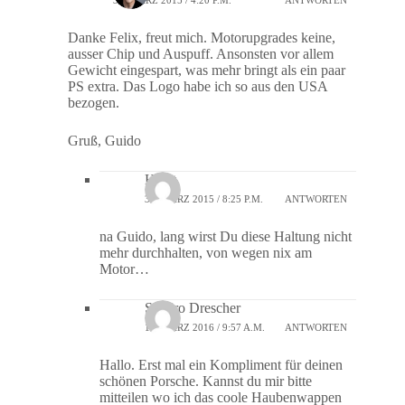
30. MÄRZ 2015 / 4:20 P.M.
ANTWORTEN
Danke Felix, freut mich. Motorupgrades keine,
ausser Chip und Auspuff. Ansonsten vor allem
Gewicht eingespart, was mehr bringt als ein paar
PS extra. Das Logo habe ich so aus den USA
bezogen.
Gruß, Guido
Horst
31. MÄRZ 2015 / 8:25 P.M.
ANTWORTEN
na Guido, lang wirst Du diese Haltung nicht
mehr durchhalten, von wegen nix am
Motor…
Sandro Drescher
10. MÄRZ 2016 / 9:57 A.M.
ANTWORTEN
Hallo. Erst mal ein Kompliment für deinen
schönen Porsche. Kannst du mir bitte
mitteilen wo ich das coole Haubenwappen