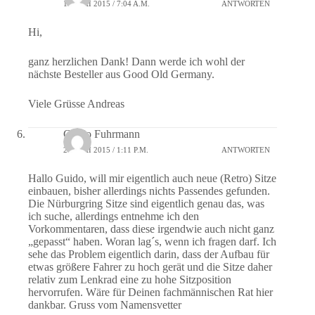
19. MAI 2015 / 7:04 A.M.
ANTWORTEN
Hi,
ganz herzlichen Dank! Dann werde ich wohl der
nächste Besteller aus Good Old Germany.
Viele Grüsse Andreas
Guido Fuhrmann
26. MAI 2015 / 1:11 P.M.
ANTWORTEN
Hallo Guido, will mir eigentlich auch neue (Retro) Sitze
einbauen, bisher allerdings nichts Passendes gefunden.
Die Nürburgring Sitze sind eigentlich genau das, was
ich suche, allerdings entnehme ich den
Vorkommentaren, dass diese irgendwie auch nicht ganz
„gepasst“ haben. Woran lag´s, wenn ich fragen darf. Ich
sehe das Problem eigentlich darin, dass der Aufbau für
etwas größere Fahrer zu hoch gerät und die Sitze daher
relativ zum Lenkrad eine zu hohe Sitzposition
hervorrufen. Wäre für Deinen fachmännischen Rat hier
dankbar. Gruss vom Namensvetter