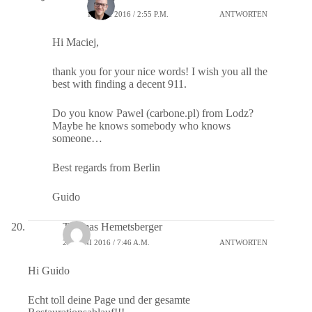
1. JUNI 2016 / 2:55 P.M.
ANTWORTEN
Hi Maciej,
thank you for your nice words! I wish you all the
best with finding a decent 911.
Do you know Pawel (carbone.pl) from Lodz?
Maybe he knows somebody who knows
someone…
Best regards from Berlin
Guido
Thomas Hemetsberger
22. JUNI 2016 / 7:46 A.M.
ANTWORTEN
Hi Guido
Echt toll deine Page und der gesamte