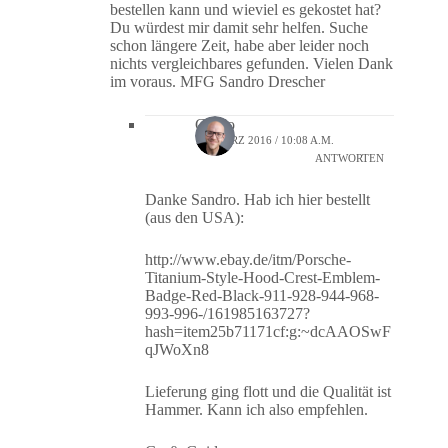
bestellen kann und wieviel es gekostet hat?
Du würdest mir damit sehr helfen. Suche
schon längere Zeit, habe aber leider noch
nichts vergleichbares gefunden. Vielen Dank
im voraus. MFG Sandro Drescher
Guido
10. MÄRZ 2016 / 10:08 A.M.
ANTWORTEN
Danke Sandro. Hab ich hier bestellt
(aus den USA):
http://www.ebay.de/itm/Porsche-
Titanium-Style-Hood-Crest-Emblem-
Badge-Red-Black-911-928-944-968-
993-996-/161985163727?
hash=item25b71171cf:g:~dcAAOSwF
qJWoXn8
Lieferung ging flott und die Qualität ist
Hammer. Kann ich also empfehlen.