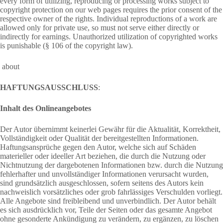
every form of utilizing, reproducing or processing works subject to
copyright protection on our web pages requires the prior consent of the
respective owner of the rights. Individual reproductions of a work are
allowed only for private use, so must not serve either directly or
indirectly for earnings. Unauthorized utilization of copyrighted works
is punishable (§ 106 of the copyright law).
about
HAFTUNGSAUSSCHLUSS
:
Inhalt des Onlineangebotes
Der Autor übernimmt keinerlei Gewähr für die Aktualität, Korrektheit,
Vollständigkeit oder Qualität der bereitgestellten Informationen.
Haftungsansprüche gegen den Autor, welche sich auf Schäden
materieller oder ideeller Art beziehen, die durch die Nutzung oder
Nichtnutzung der dargebotenen Informationen bzw. durch die Nutzung
fehlerhafter und unvollständiger Informationen verursacht wurden,
sind grundsätzlich ausgeschlossen, sofern seitens des Autors kein
nachweislich vorsätzliches oder grob fahrlässiges Verschulden vorliegt.
Alle Angebote sind freibleibend und unverbindlich. Der Autor behält
es sich ausdrücklich vor, Teile der Seiten oder das gesamte Angebot
ohne gesonderte Ankündigung zu verändern, zu ergänzen, zu löschen