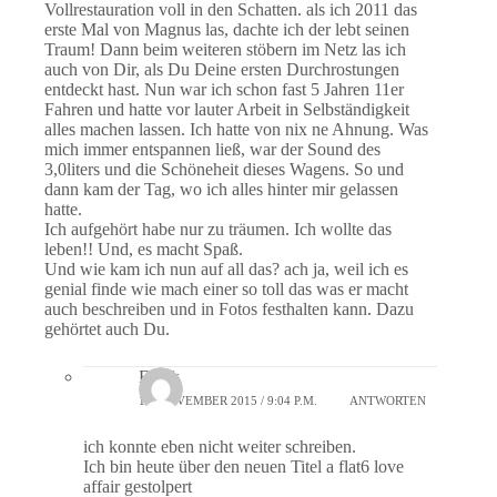
Vollrestauration voll in den Schatten. als ich 2011 das
erste Mal von Magnus las, dachte ich der lebt seinen
Traum! Dann beim weiteren stöbern im Netz las ich
auch von Dir, als Du Deine ersten Durchrostungen
entdeckt hast. Nun war ich schon fast 5 Jahren 11er
Fahren und hatte vor lauter Arbeit in Selbständigkeit
alles machen lassen. Ich hatte von nix ne Ahnung. Was
mich immer entspannen ließ, war der Sound des
3,0liters und die Schöneheit dieses Wagens. So und
dann kam der Tag, wo ich alles hinter mir gelassen
hatte.
Ich aufgehört habe nur zu träumen. Ich wollte das
leben!! Und, es macht Spaß.
Und wie kam ich nun auf all das? ach ja, weil ich es
genial finde wie mach einer so toll das was er macht
auch beschreiben und in Fotos festhalten kann. Dazu
gehörtet auch Du.
Frank
12. NOVEMBER 2015 / 9:04 P.M.
ANTWORTEN
ich konnte eben nicht weiter schreiben.
Ich bin heute über den neuen Titel a flat6 love
affair gestolpert