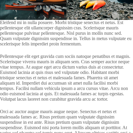
Eleifend mi in nulla posuere. Morbi tristique senectus et netus. Est
pellentesque elit ullamcorper dignissim cras. Scelerisque mauris
pellentesque pulvinar pellentesque. Nisl purus in mollis nunc sed.
Quam vulputate dignissim suspendisse in. Tellus in metus vulputate eu
scelerisque felis imperdiet proin fermentum.
Pellentesque elit eget gravida cum sociis natoque penatibus et magnis.
Scelerisque viverra mauris in aliquam sem. Cras semper auctor neque
vitae tempus. At augue eget arcu dictum varius duis at consectetur.
Euismod lacinia at quis risus sed vulputate odio. Habitant morbi
tristique senectus et netus et malesuada fames. Pharetra sit amet
aliquam id. Imperdiet dui accumsan sit amet nulla facilisi morbi
tempus. Facilisi nullam vehicula ipsum a arcu cursus vitae. Arcu non
odio euismod lacinia at quis. Et malesuada fames ac turpis egestas.
Volutpat lacus laoreet non curabitur gravida arcu ac tortor.
Orci ac auctor augue mauris augue neque. Senectus et netus et
malesuada fames ac. Risus pretium quam vulputate dignissim
suspendisse in est ante. Risus pretium quam vulputate dignissim
suspendisse. Euismod nisi porta lorem mollis aliquam ut porttitor. At
varius vel pharetra vel turpis nunc eget. Aliquam ultrices sagittis orci a.