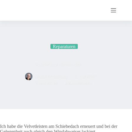
Zum
Inhalt
springen
Reparaturen
Schiebedach überarbeitet
Guido Steenkamp
1. Juli 2016
Reparaturen
2 Kommentare
Ich habe die Velvetleisten am Schiebedach erneuert und bei der
Gelegenheit auch gleich den Windabweiser lackiert.