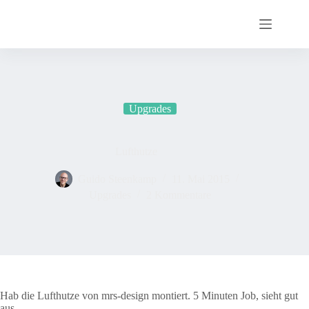
Zum
Inhalt
springen
Upgrades
Lufthutze
Guido Steenkamp
11. Mai 2015
Upgrades
2 Kommentare
Hab die Lufthutze von
mrs-design
montiert. 5 Minuten Job, sieht gut
aus…