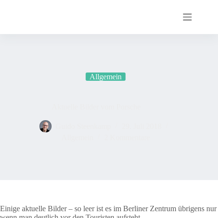
Zum
Inhalt
springen
Allgemein
Aktuelle Bilder vom Porsche
Guido Steenkamp
29. Juli 2018
Allgemein
2 Kommentare
Einige aktuelle Bilder – so leer ist es im Berliner Zentrum übrigens nur
wenn man deutlich vor den Touristen aufsteht…